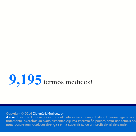
9,195
termos médicos!
Copyright © 2014
DicionárioMédico.com
Aviso:
Este site tem um fim meramente informativo e não substitui de forma alguma a c
tratamento, exercício ou plano alimentar. Alguma informação poderá estar desactualizad
tratar ou prevenir qualquer doença sem a supervisão de um profissional de saúde.