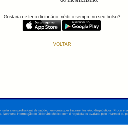
Gostaria de ter o dicionário médico sempre no seu bolso?
VOLTAR
onsulta a um profissional de saúde, nem quaisquer tratamentos e/ou diagnósticos. Procure 
a. Nenhuma informação do DicionárioMédico.com é regulada ou avaliada pelo Infarmed ou pelo 