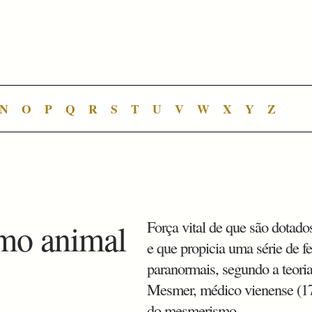
N
O
P
Q
R
S
T
U
V
W
X
Y
Z
mo animal
Força vital de que são dotados
e que propicia uma série de 
paranormais, segundo a teori
Mesmer, médico vienense (17
do mesmerismo.