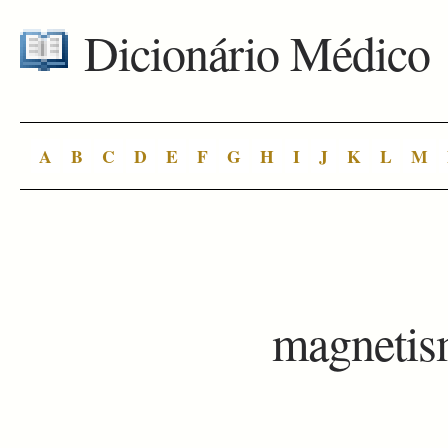
Dicionário Médico
A
B
C
D
E
F
G
H
I
J
K
L
M
magnetis