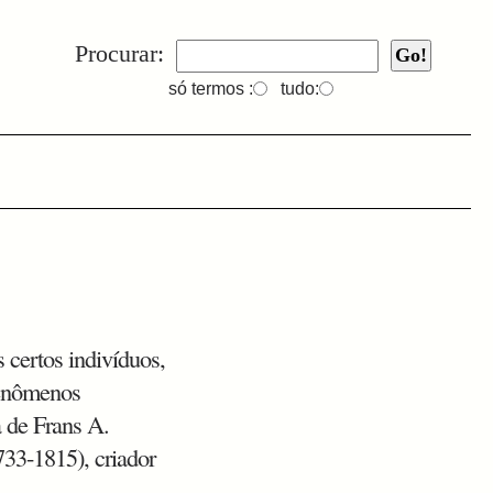
Procurar:
só termos :
tudo:
 certos indivíduos,
fenômenos
a de Frans A.
33-1815), criador