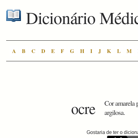
Dicionário Médi
A
B
C
D
E
F
G
H
I
J
K
L
M
ocre
Cor amarela pá
argilosa.
Gostaria de ter o dici