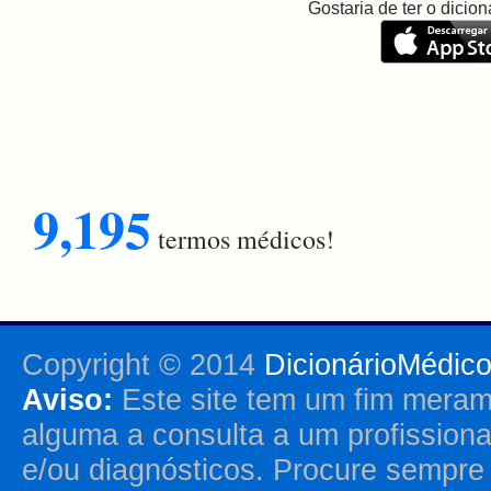
Gostaria de ter o dici
9,195
termos médicos!
Copyright © 2014
DicionárioMédic
Aviso:
Este site tem um fim merame
alguma a consulta a um profission
e/ou diagnósticos. Procure sempr