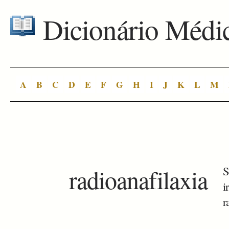
Dicionário Médi
A
B
C
D
E
F
G
H
I
J
K
L
M
radioanafilaxia
S
i
r