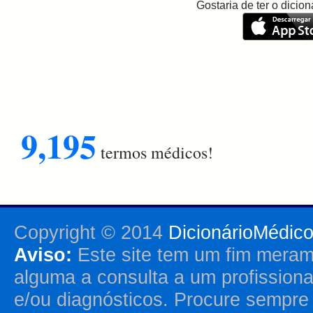
Gostaria de ter o dici
9,195
termos médicos!
Copyright © 2014
DicionárioMédic
Aviso:
Este site tem um fim merame
alguma a consulta a um profission
e/ou diagnósticos. Procure sempr