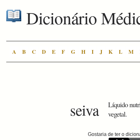
Dicionário Médi
A
B
C
D
E
F
G
H
I
J
K
L
M
seiva
Líquido nutr
vegetal.
Gostaria de ter o dici