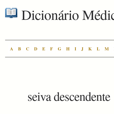
Dicionário Médi
A
B
C
D
E
F
G
H
I
J
K
L
M
seiva descendente