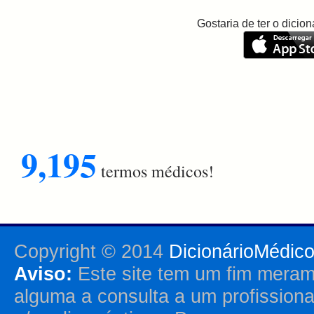
Gostaria de ter o dici
9,195
termos médicos!
Copyright © 2014
DicionárioMédic
Aviso:
Este site tem um fim merame
alguma a consulta a um profission