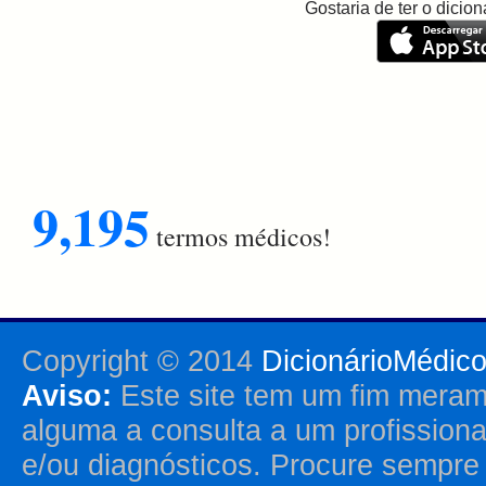
Gostaria de ter o dici
9,195
termos médicos!
Copyright © 2014
DicionárioMédic
Aviso:
Este site tem um fim merame
alguma a consulta a um profission
e/ou diagnósticos. Procure sempr