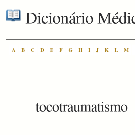
Dicionário Médi
A
B
C
D
E
F
G
H
I
J
K
L
M
tocotraumatismo