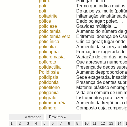
pólex
Polegar; pólice. ...
poli
Termo que indica muitos; 
poli
Do gr. polys, muito (poliúr
poliartrite
Inflamação simultânea de 
pólice
Dedo polegar; pólex. ...
policiese
Gravidez múltipla. ...
policitemia
Aumento do número de gl
policitemia vera
Eritremia; doença de Osle
policlínica
Clínica geral; lugar onde
policolia
Aumento da secreção biliar
policopria
Formação exagerada de fe
policromasia
Variação de cor das hemá
polícroto
Que apresenta numerosos 
polidactilia
Presença de dedos supran
Polidipsia
Aumento desproporcional 
polidipsia
Sede exagerada, insaciáve
polidontia
Presença de dentes supra
polietileno
Material plástico empreg
poligamia
Vida em comum de um mac
polígrafo
Instrumentos para fazer t
polimenorréia
Aumento da freqüência da
polímero
Composto cuja composição
« Anterior
Próximo »
1
2
3
4
5
6
7
8
9
10
11
12
13
14