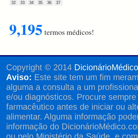
32
33
34
35
36
37
9,195
termos médicos!
Copyright © 2014
DicionárioMédic
Aviso:
Este site tem um fim merame
alguma a consulta a um profission
e/ou diagnósticos. Procure sempr
farmacêutico antes de iniciar ou al
alimentar. Alguma informação pode
informação do DicionárioMédico.co
ou pelo Ministério da Saúde, e como