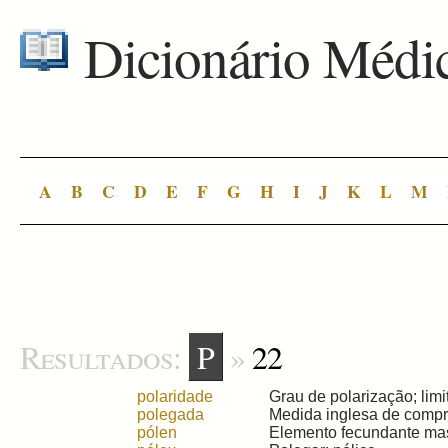
Dicionário Médi
A
B
C
D
E
F
G
H
I
J
K
L
M
Resultados:
P
»
22
polaridade
Grau de polarização; limi
polegada
Medida inglesa de compri
pólen
Elemento fecundante mascu