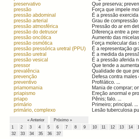
preservativo
Que preserva; prevent
pressão
Força que impele mol
pressão abdominal
É a pressão exercida 
pressão arterial
Grau de compressão s
pressão atmosférica
Pressão do ar em dete
pressão do detrusor
Diferença entre a pre
pressão oncótica
Aumento das micelas
pressão osmótica
Força molecular das 
pressão pressórica uretral (PPU)
É a representação grá
pressão uretral
É a medida da pressão
pressão vesical
É a pressão aferida no
pressor
Que tende a aumentar
prevalência
Qualidade de que pre
prevenção
Defesa contra males 
preventivo
Profilático. ...
priamomania
Mania de comprar; on
priapismo
Ereção anormal e pro
priapo
Pênis; falo. ...
primário
Primeiro; principal. ...
primário, complexo
Lesão tuberculosa pul
« Anterior
Próximo »
1
2
3
4
5
6
7
8
9
10
11
12
13
14
32
33
34
35
36
37