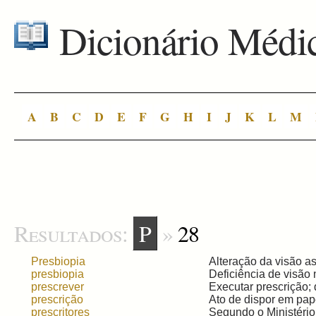
Dicionário Médi
A
B
C
D
E
F
G
H
I
J
K
L
M
Resultados:
P
»
28
Presbiopia
Alteração da visão as
presbiopia
Deficiência de visão 
prescrever
Executar prescrição; d
prescrição
Ato de dispor em pap
prescritores
Segundo o Ministério