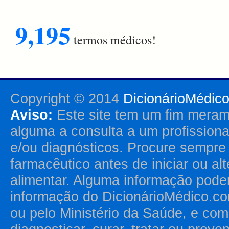
9,195
termos médicos!
Copyright © 2014
DicionárioMédic
Aviso:
Este site tem um fim merame
alguma a consulta a um profission
e/ou diagnósticos. Procure sempr
farmacêutico antes de iniciar ou al
alimentar. Alguma informação pode
informação do DicionárioMédico.co
ou pelo Ministério da Saúde, e como