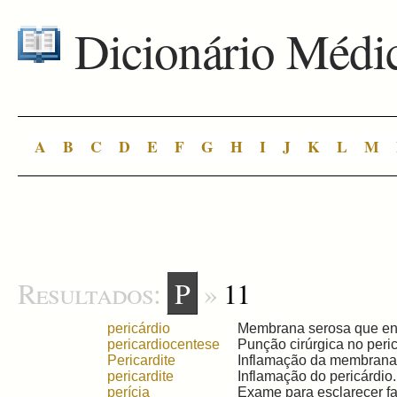
Dicionário Médi
A
B
C
D
E
F
G
H
I
J
K
L
M
Resultados:
P
»
11
pericárdio
Membrana serosa que envo
pericardiocentese
Punção cirúrgica no peric
Pericardite
Inflamação da membrana q
pericardite
Inflamação do pericárdio. 
perícia
Exame para esclarecer fat