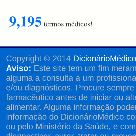
9,195
termos médicos!
Copyright © 2014
DicionárioMédic
Aviso:
Este site tem um fim merame
alguma a consulta a um profission
e/ou diagnósticos. Procure sempr
farmacêutico antes de iniciar ou al
alimentar. Alguma informação pode
informação do DicionárioMédico.co
ou pelo Ministério da Saúde, e como