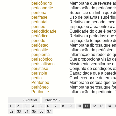
pericôndrio
Membrana que reveste as c
pericondrite
Inflamação do pericôndrio.
periferia
Superfície ou linha que d
perífrase
Uso de palavras supérflua
perinatal
Relativo ao período imedi
períneo
Espaço ou área entre o ân
periodicidade
Qualidade do que é perió
periódico
Relativo a períodos; que 
período
Espaço de tempo entre du
periósteo
Membrana fibrosa que env
periostite
Inflamação do periósteo. .
peripiema
Inflamação ao redor de qu
periscópico
Que proporciona visão de
peristaltismo
Movimento vermiforme do t
perístase
Conjunto de condições ex
perístole
Capacidade que a parede 
perito
Conhecedor de determinad
Peritôneo
Membrana serosa que rec
peritôneo
Membrana serosa que forr
Peritonite
Inflamação do peritônio. 
« Anterior
Próximo »
1
2
3
4
5
6
7
8
9
10
11
12
13
14
32
33
34
35
36
37