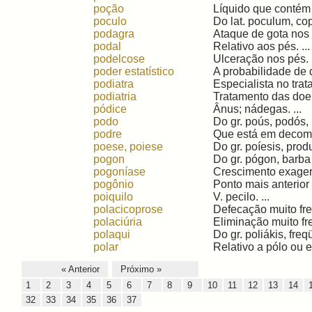
poção
Líquido que contém 
poculo
Do lat. poculum, cop
podagra
Ataque de gota nos 
podal
Relativo aos pés. ...
podelcose
Ulceração nos pés. .
poder estatístico
A probabilidade de 
podiatra
Especialista no trat
podiatria
Tratamento das doen
pódice
Ânus; nádegas. ...
podo
Do gr. poús, podós, 
podre
Que está em decomp
poese, poiese
Do gr. poíesis, pro
pogon
Do gr. pógon, barba 
pogoníase
Crescimento exagera
pogônio
Ponto mais anterior 
poiquilo
V. pecilo. ...
polacicoprose
Defecação muito freq
polaciúria
Eliminação muito fre
polaqui
Do gr. poliákis, freq
polar
Relativo a pólo ou e
« Anterior
Próximo »
1
2
3
4
5
6
7
8
9
10
11
12
13
14
32
33
34
35
36
37