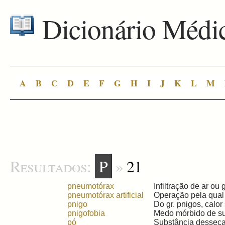
Dicionário Médi
A
B
C
D
E
F
G
H
I
J
K
L
M
Resultados:
P
»
21
pneumotórax
Infiltração de ar ou 
pneumotórax artificial
Operação pela qual s
pnigo
Do gr. pnigos, calor
pnigofobia
Medo mórbido de suf
pó
Substância dessecada