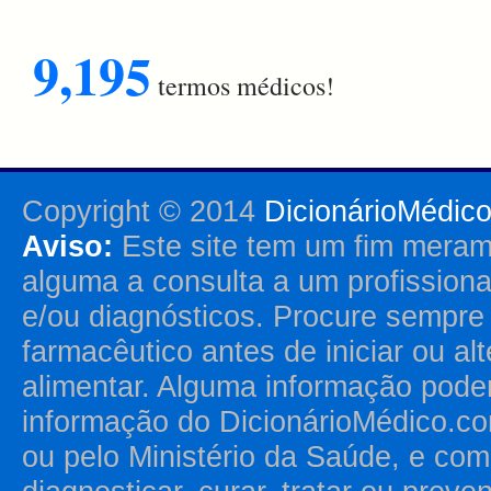
9,195
termos médicos!
Copyright © 2014
DicionárioMédic
Aviso:
Este site tem um fim merame
alguma a consulta a um profission
e/ou diagnósticos. Procure sempr
farmacêutico antes de iniciar ou al
alimentar. Alguma informação pode
informação do DicionárioMédico.co
ou pelo Ministério da Saúde, e como