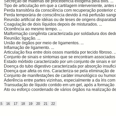
Secreção de matérias de procedência exógena pela bílis. ...
Tipo de articulação em que a cartilagem interveniente, antes q
Perda transitória da consciência com recuperação posterior c
Perda temporária de consciência devido à má perfusão sangüí
Reunião artificial de idéias ou de teses de origens disparatada
Coagulação de dois líquidos depois de misturados. ...
Ocorrência ao mesmo tempo. ...
Malformação congênita caracterizada por soldadura dos dedo
Reunião; ligação. ...
União de órgãos por meio de ligamentos. ...
Inflamação de ligamento. ...
Articulação fixa entre dois ossos mantida por tecido fibroso. ..
Conjunto de sinais e sintomas que se encontram associados a
Estado mórbido caracterizado por um conjunto de sinais e sin
Doença do tubo digestivo caracterizada por absorção insuficie
Doença que afeta os rins. Caracteriza-se pela eliminação de p
Conjunto de manifestações de caráter imunológico ou humora
Aderência entre partes vizinhas, especialmente a da íris com a
Transudação de líquido contido em um gel, após a formação .
Ato ou esforço coordenado de vários órgãos na realização de 
15
16
17
18
19
20
21
22