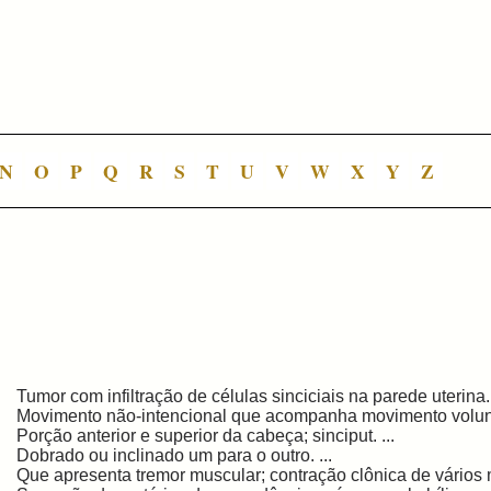
N
O
P
Q
R
S
T
U
V
W
X
Y
Z
Tumor com infiltração de células sinciciais na parede uterina. 
Movimento não-intencional que acompanha movimento voluntá
Porção anterior e superior da cabeça; sinciput. ...
Dobrado ou inclinado um para o outro. ...
Que apresenta tremor muscular; contração clônica de vários m