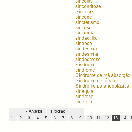
sincolia
sincondrose
Síncope
síncope
sincretismo
sincrise
sincronia
sindactilia
síndese
sindesmia
sindesmite
sindesmose
Síndrome
síndrome
Síndrome de má absorção
Síndrome nefrótica
Síndrome paraneoplásica
sinequia
sinérese
sinergia
« Anterior
Próximo »
1
2
3
4
5
6
7
8
9
10
11
12
13
14