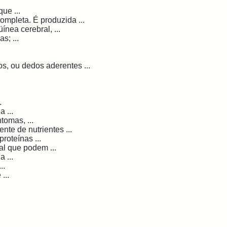
ue ...
ompleta. É produzida ...
nea cerebral, ...
s; ...
s, ou dedos aderentes ...
.
 ...
tomas, ...
nte de nutrientes ...
roteínas ...
l que podem ...
 ...
..
...