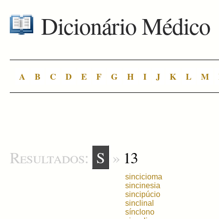
Dicionário Médico
A
B
C
D
E
F
G
H
I
J
K
L
M
Resultados:
S
»
13
sincicioma
sincinesia
sincipúcio
sinclinal
sínclono