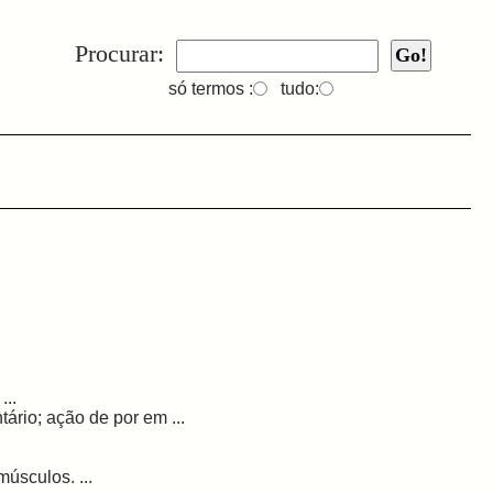
Procurar:
só termos :
tudo:
...
rio; ação de por em ...
úsculos. ...