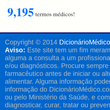
9,195
termos médicos!
Copyright © 2014
DicionárioMédic
Aviso:
Este site tem um fim merame
alguma a consulta a um profission
e/ou diagnósticos. Procure sempr
farmacêutico antes de iniciar ou al
alimentar. Alguma informação pode
informação do DicionárioMédico.co
ou pelo Ministério da Saúde, e como
diagnosticar, curar, tratar ou prev