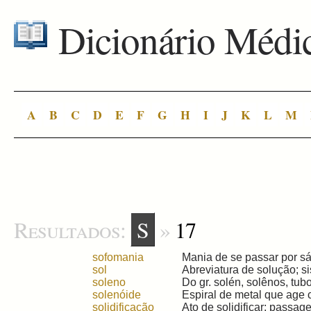
Dicionário Médi
A
B
C
D
E
F
G
H
I
J
K
L
M
Resultados:
S
»
17
sofomania
Mania de se passar por sáb
sol
Abreviatura de solução; si
soleno
Do gr. solén, solênos, tubo,
solenóide
Espiral de metal que age 
solidificação
Ato de solidificar; passag