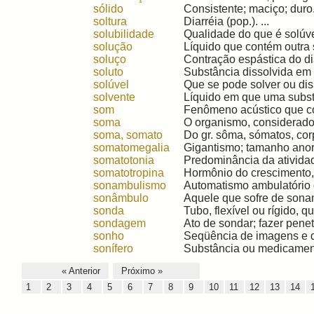
sólido
Consistente; maciço; duro. 
soltura
Diarréia (pop.). ...
solubilidade
Qualidade do que é solúvel
solução
Líquido que contém outra s
soluço
Contração espástica do di
soluto
Substância dissolvida em 
solúvel
Que se pode solver ou disso
solvente
Líquido em que uma substân
som
Fenômeno acústico que co
soma
O organismo, considerado
soma, somato
Do gr. sôma, sómatos, cor
somatomegalia
Gigantismo; tamanho anorm
somatotonia
Predominância da atividade
somatotropina
Hormônio do crescimento, d
sonambulismo
Automatismo ambulatório q
sonâmbulo
Aquele que sofre de sonam
sonda
Tubo, flexível ou rígido, q
sondagem
Ato de sondar; fazer penet
sonho
Seqüência de imagens e d
sonífero
Substância ou medicament
« Anterior
Próximo »
1
2
3
4
5
6
7
8
9
10
11
12
13
14