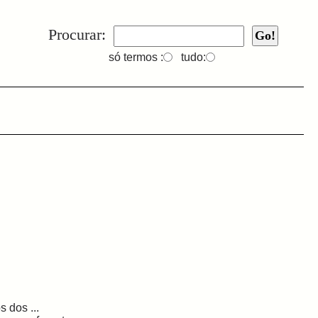
Procurar:
só termos :
tudo:
 dos ...