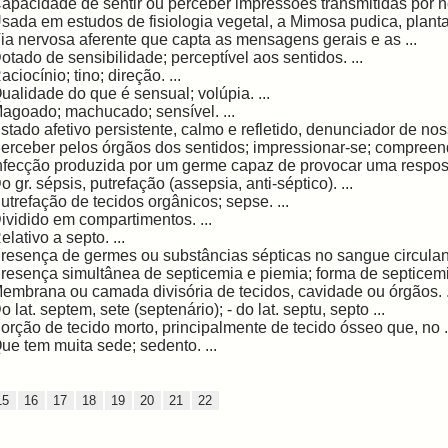
apacidade de sentir ou perceber impressões transmitidas por ner
sada em estudos de fisiologia vegetal, a Mimosa pudica, planta 
ia nervosa aferente que capta as mensagens gerais e as ...
otado de sensibilidade; perceptível aos sentidos. ...
aciocínio; tino; direção. ...
ualidade do que é sensual; volúpia. ...
agoado; machucado; sensível. ...
stado afetivo persistente, calmo e refletido, denunciador de nos
erceber pelos órgãos dos sentidos; impressionar-se; compreender
nfecção produzida por um germe capaz de provocar uma respost
o gr. sépsis, putrefação (assepsia, anti-séptico). ...
utrefação de tecidos orgânicos; sepse. ...
ividido em compartimentos. ...
elativo a septo. ...
resença de germes ou substâncias sépticas no sangue circulante
resença simultânea de septicemia e piemia; forma de septicemi
embrana ou camada divisória de tecidos, cavidade ou órgãos. .
o lat. septem, sete (septenário); - do lat. septu, septo ...
orção de tecido morto, principalmente de tecido ósseo que, no .
ue tem muita sede; sedento. ...
15
16
17
18
19
20
21
22