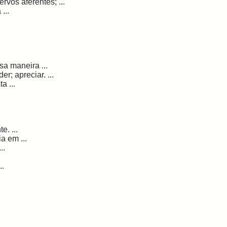
vos aferentes; ...
...
sa maneira ...
; apreciar. ...
a ...
. ...
a em ...
..
..