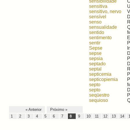
sensibilidade
C
sensitiva
U
sensitivo, nervo
V
sensível
D
senso
R
sensualidade
Q
sentido
M
sentimento
E
sentir
P
Sepse
I
sepse
D
sepsia
P
septado
D
septal
R
septicemia
P
septicopiemia
P
septo
M
septo
D
seqüestro
P
sequioso
Q
« Anterior
Próximo »
1
2
3
4
5
6
7
8
9
10
11
12
13
14