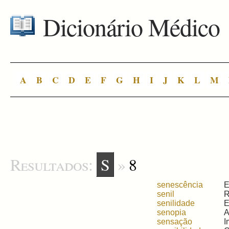
Dicionário Médico
A
B
C
D
E
F
G
H
I
J
K
L
M
Resultados:
S
»
8
senescência
E
senil
R
senilidade
E
senopia
A
sensação
I