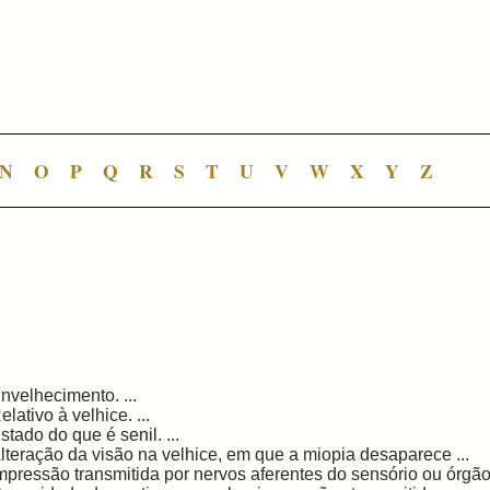
N
O
P
Q
R
S
T
U
V
W
X
Y
Z
nvelhecimento. ...
elativo à velhice. ...
stado do que é senil. ...
lteração da visão na velhice, em que a miopia desaparece ...
mpressão transmitida por nervos aferentes do sensório ou órgãos