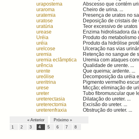
urapostema
Abscesso que contém urin
uraroma
Cheiro de urina. ...
uratemia
Presença de uratos no san
uratose
Deposição de cristais de u
uratúria
Teor excessivo de uratos n
urease
Enzima hidrolisadora da 
Uréia
Produto do metabolismo da
uréia
Produto da hidrólise proté
urelcose
Ulceração nas vias urinári
uremia
Retenção no sangue de sub
uremia eclâmptica
Uremia com ataques convu
urência
Qualidade de urente. ...
urente
Que queima; ardente. ...
ureólise
Decomposição da uréia em
ureritrina
Pigmento vermelho escuro 
urese
Micção; eliminação de urin
ureter
Tubo fibromuscular que lev
ureterectasia
Dilatação do ureter. ...
ureterectomia
Excisão do ureter. ...
ureterenfraxia
Obstrução do ureter. ...
« Anterior
Próximo »
1
2
3
4
5
6
7
8