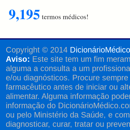
9,195
termos médicos!
Copyright © 2014
DicionárioMédic
Aviso:
Este site tem um fim merame
alguma a consulta a um profission
e/ou diagnósticos. Procure sempr
farmacêutico antes de iniciar ou al
alimentar. Alguma informação pode
informação do DicionárioMédico.co
ou pelo Ministério da Saúde, e como
diagnosticar, curar, tratar ou prev