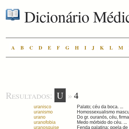
Dicionário Médi
A
B
C
D
E
F
G
H
I
J
K
L
M
Resultados:
U
»
4
uranisco
Palato; céu da boca. ...
uranismo
Homossexualismo masculin
urano
Do gr. ouranós, céu, firma
uranofobia
Medo mórbido do céu. ...
uranosquise
Fenda palatina; goela de l