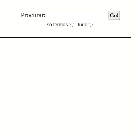
Procurar:
só termos :
tudo: