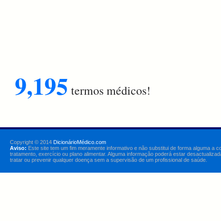
9,195
termos médicos!
Copyright © 2014
DicionárioMédico.com
Aviso:
Este site tem um fim meramente informativo e não substitui de forma alguma a c
tratamento, exercício ou plano alimentar. Alguma informação poderá estar desactualizad
tratar ou prevenir qualquer doença sem a supervisão de um profissional de saúde.