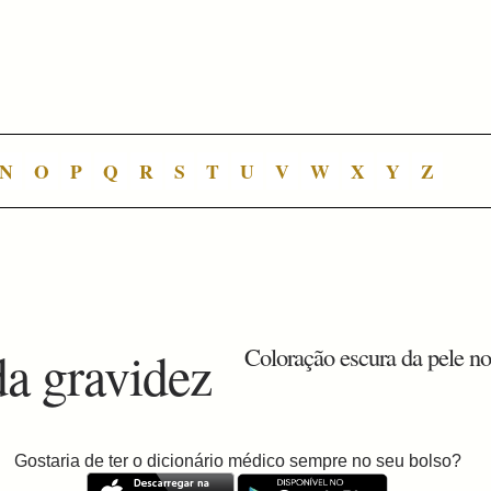
N
O
P
Q
R
S
T
U
V
W
X
Y
Z
a gravidez
Coloração escura da pele no
Gostaria de ter o dicionário médico sempre no seu bolso?