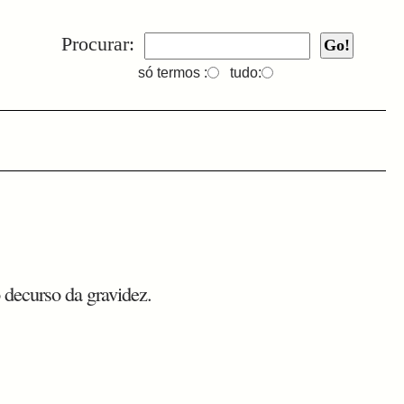
Procurar:
só termos :
tudo:
 decurso da gravidez.