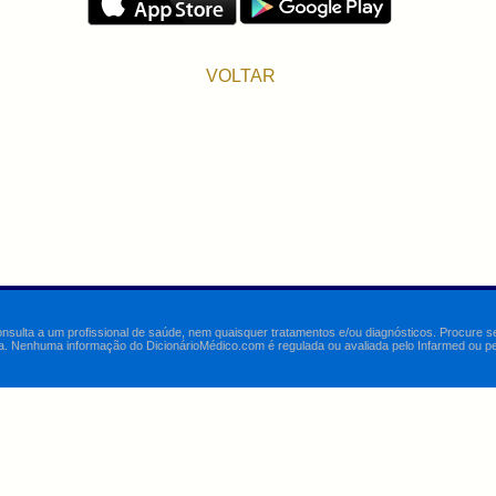
VOLTAR
onsulta a um profissional de saúde, nem quaisquer tratamentos e/ou diagnósticos. Procure 
a. Nenhuma informação do DicionárioMédico.com é regulada ou avaliada pelo Infarmed ou pelo 