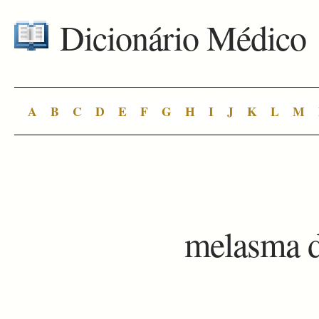
Dicionário Médico
A
B
C
D
E
F
G
H
I
J
K
L
M
melasma d