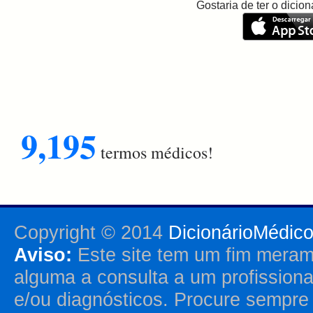
Gostaria de ter o dici
9,195
termos médicos!
Copyright © 2014
DicionárioMédic
Aviso:
Este site tem um fim merame
alguma a consulta a um profission
e/ou diagnósticos. Procure sempr