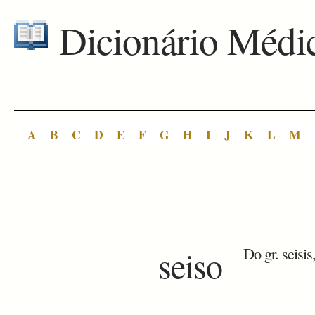
Dicionário Médi
A
B
C
D
E
F
G
H
I
J
K
L
M
seiso
Do gr. seisis