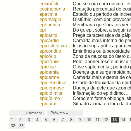
eosinófilo
Que se cora com eosina; leu
eosinopenia
Redução percentual de eosin
epacmia
Estádio ou período de increm
eparsalgia
Distúrbio, com dor, provocad
epêndima
Membrana que forra os ventrí
epi
Do gr. epi, sobre, a seguir (
epicanto
Prega característica da pálp
epicárdio
Camada mais interna do peric
epicistotomia
Incisão suprapúbica para extr
epicôndilo
Eminência ou tuberosidade e
epicório
Zona da mucosa do útero qu
epicrânio
Pele, aponeurose e músculos
epícrise
Crise suplementar; período po
epidemia
Doença que surge rápida nu
epiderme
Camada mais externa de célu
epidermólise
Estado de frouxidão da epide
epidermose
Doença de pele que acomete,
epididimite
Inflamação do epidídimo. ...
epidídimo
Corpo em forma oblonga, sit
epidural
Situado acima ou fora da dur
« Anterior
Próximo »
1
2
3
4
5
6
7
8
9
10
11
12
13
14
32
33