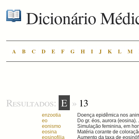
Dicionário Médi
A
B
C
D
E
F
G
H
I
J
K
L
M
Resultados:
E
»
13
enzootia
Doença epidêmica nos anima
eo
Do gr. éos, aurora (eosina). .
eonismo
Simulação feminina, em hom
eosina
Matéria corante de coloração 
eosinofilia
Aumento da taxa de eosinófil