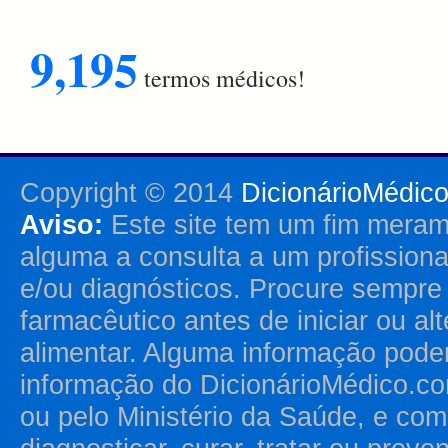
9,195
termos médicos!
Copyright © 2014
DicionárioMédic
Aviso:
Este site tem um fim merame
alguma a consulta a um profission
e/ou diagnósticos. Procure sempr
farmacêutico antes de iniciar ou al
alimentar. Alguma informação pode
informação do DicionárioMédico.co
ou pelo Ministério da Saúde, e como