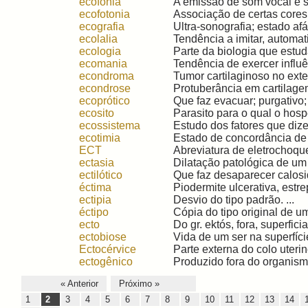
ecofonia
A emissão de som vocal é 
ecofotonia
Associação de certas cores a
ecografia
Ultra-sonografia; estado af
ecolalia
Tendência a imitar, automat
ecologia
Parte da biologia que estuda
ecomania
Tendência de exercer influ
econdroma
Tumor cartilaginoso no exter
econdrose
Protuberância em cartilagem
ecoprótico
Que faz evacuar; purgativo; l
ecosito
Parasito para o qual o hospe
ecossistema
Estudo dos fatores que dizem
ecotimia
Estado de concordância de 
ECT
Abreviatura de eletrochoque
ectasia
Dilatação patológica de um 
ectilótico
Que faz desaparecer calosid
éctima
Piodermite ulcerativa, estre
ectipia
Desvio do tipo padrão. ...
éctipo
Cópia do tipo original de um
ecto
Do gr. ektós, fora, superficia
ectobiose
Vida de um ser na superfície
Ectocérvice
Parte externa do colo uterino
ectogênico
Produzido fora do organismo
« Anterior
Próximo »
1
2
3
4
5
6
7
8
9
10
11
12
13
14