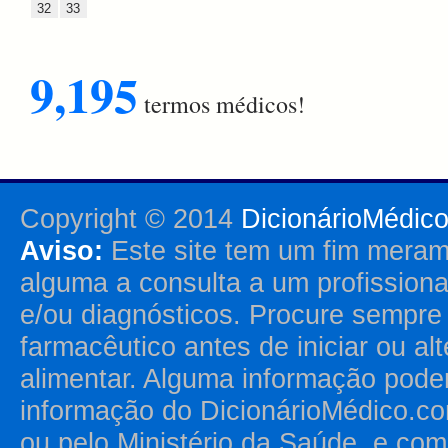
32
33
9,195
termos médicos!
Copyright © 2014
DicionárioMédic
Aviso:
Este site tem um fim merame
alguma a consulta a um profission
e/ou diagnósticos. Procure sempr
farmacêutico antes de iniciar ou al
alimentar. Alguma informação pode
informação do DicionárioMédico.co
ou pelo Ministério da Saúde, e como