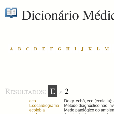
Dicionário Médi
A
B
C
D
E
F
G
H
I
J
K
L
M
Resultados:
E
»
2
eco
Do gr. echó, eco (ecolalia); -
Ecocardiograma
Método diagnóstico não inva
ecofobia
Medo patológico do ambiente