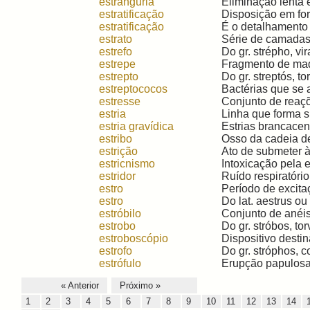
estrangúria
Eliminação lenta 
estratificação
Disposição em for
estratificação
É o detalhamento d
estrato
Série de camadas 
estrefo
Do gr. strépho, vira
estrepe
Fragmento de made
estrepto
Do gr. streptós, to
estreptococos
Bactérias que se 
estresse
Conjunto de reaçõ
estria
Linha que forma su
estria gravídica
Estrias brancacen
estribo
Osso da cadeia de
estrição
Ato de submeter à 
estricnismo
Intoxicação pela e
estridor
Ruído respiratório
estro
Período de excitaç
estro
Do lat. aestrus ou 
estróbilo
Conjunto de anéis 
estrobo
Do gr. stróbos, to
estroboscópio
Dispositivo desti
estrofo
Do gr. stróphos, co
estrófulo
Erupção papulosa d
« Anterior
Próximo »
1
2
3
4
5
6
7
8
9
10
11
12
13
14