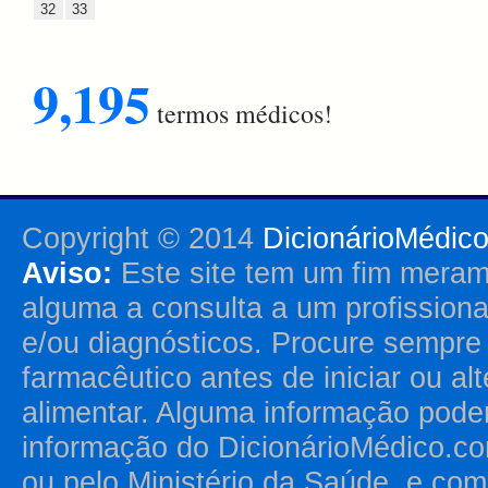
32
33
9,195
termos médicos!
Copyright © 2014
DicionárioMédic
Aviso:
Este site tem um fim merame
alguma a consulta a um profission
e/ou diagnósticos. Procure sempr
farmacêutico antes de iniciar ou al
alimentar. Alguma informação pode
informação do DicionárioMédico.co
ou pelo Ministério da Saúde, e como