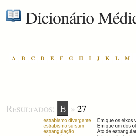
Dicionário Médi
A
B
C
D
E
F
G
H
I
J
K
L
M
Resultados:
E
»
27
estrabismo divergente
Em que os eixos vi
estrabismo sursum
Em que um dos olh
estrangulação
Ato de estrangula