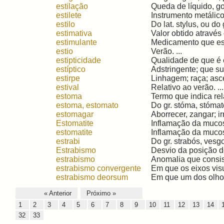
estilação
Queda de líquido, got
estilete
Instrumento metálico
estilo
Do lat. stylus, ou do g
estimativa
Valor obtido através 
estimulante
Medicamento que est
estio
Verão. ...
estipticidade
Qualidade de que é es
estíptico
Adstringente; que su
estirpe
Linhagem; raça; ascen
estival
Relativo ao verão. ...
estoma
Termo que indica rela
estoma, estomato
Do gr. stóma, stómato
estomagar
Aborrecer, zangar; irri
Estomatite
Inflamação da mucosa
estomatite
Inflamação da mucosa
estrabi
Do gr. strabós, vesgo
Estrabismo
Desvio da posição d
estrabismo
Anomalia que consist
estrabismo convergente
Em que os eixos visu
estrabismo deorsum
Em que um dos olhos 
« Anterior
Próximo »
1
2
3
4
5
6
7
8
9
10
11
12
13
14
32
33