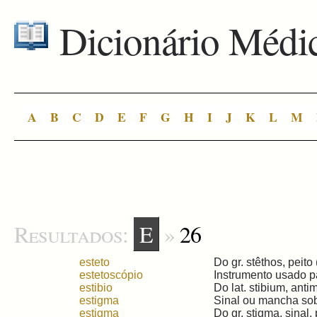
Dicionário Médi
A
B
C
D
E
F
G
H
I
J
K
L
M
Resultados:
E
»
26
esteto
Do gr. stêthos, peito 
estetoscópio
Instrumento usado pa
estibio
Do lat. stibium, antim
estigma
Sinal ou mancha sobre
estigma
Do gr. stigma, sinal, 