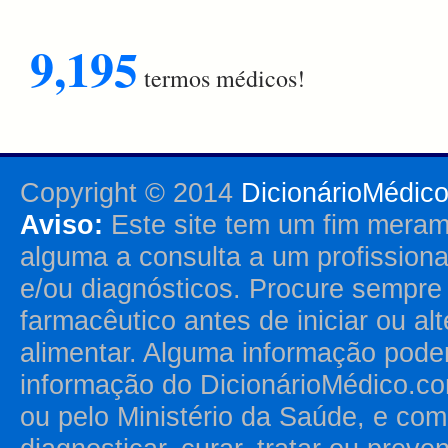
9,195
termos médicos!
Copyright © 2014
DicionárioMédic
Aviso:
Este site tem um fim merame
alguma a consulta a um profission
e/ou diagnósticos. Procure sempr
farmacêutico antes de iniciar ou al
alimentar. Alguma informação pode
informação do DicionárioMédico.co
ou pelo Ministério da Saúde, e como