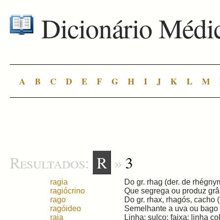
Dicionário Médi
A
B
C
D
E
F
G
H
I
J
K
L
M
Resultados:
R
»
3
ragia
Do gr. rhag (der. de rhégnym
ragiócrino
Que segrega ou produz grânu
rago
Do gr. rhax, rhagós, cacho (r
ragóideo
Semelhante a uva ou bago d
raia
Linha; sulco; faixa; linha col