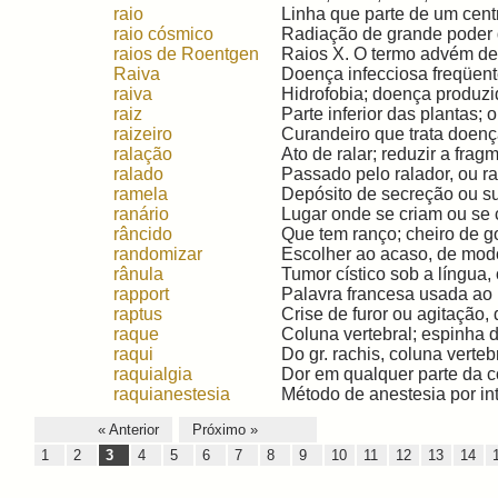
raio
Linha que parte de um centro
raio cósmico
Radiação de grande poder d
raios de Roentgen
Raios X. O termo advém de 
Raiva
Doença infecciosa freqüent
raiva
Hidrofobia; doença produzid
raiz
Parte inferior das plantas; o
raizeiro
Curandeiro que trata doença
ralação
Ato de ralar; reduzir a frag
ralado
Passado pelo ralador, ou ralo
ramela
Depósito de secreção ou su
ranário
Lugar onde se criam ou se c
râncido
Que tem ranço; cheiro de g
randomizar
Escolher ao acaso, de modo
rânula
Tumor cístico sob a língua,
rapport
Palavra francesa usada ao in
raptus
Crise de furor ou agitação, 
raque
Coluna vertebral; espinha do
raqui
Do gr. rachis, coluna vertebr
raquialgia
Dor em qualquer parte da col
raquianestesia
Método de anestesia por int
« Anterior
Próximo »
1
2
3
4
5
6
7
8
9
10
11
12
13
14