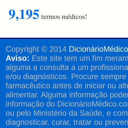
9,195
termos médicos!
Copyright © 2014
DicionárioMédic
Aviso:
Este site tem um fim merame
alguma a consulta a um profission
e/ou diagnósticos. Procure sempr
farmacêutico antes de iniciar ou al
alimentar. Alguma informação pode
informação do DicionárioMédico.co
ou pelo Ministério da Saúde, e como
diagnosticar, curar, tratar ou prev