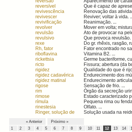
reversão
Aparecimento de caráter
reversível
Que é capaz de apresen
revivescência
Renovação das atividade
revivescer
Reviver; voltar à vida. ..
revivificação
Reanimação. ...
revolver
Mover em volta; mistura
revulsão
Ato de provocar na pel
revulsivo
Que provoca revulsão. .
rexe
Do gr. rhêxis, rasgão, ru
Rh, fator
Fator encontrado no sa
riboflavina
Vitamina B2. ...
rickettsia
Germe bacteriforme, cuj
ricto
Fissura; abertura (da b
rigidez
Qualidade do que é rijo;
rigidez cadavérica
Endurecimento dos mús
rigidez matinal
Endurecimento articula
rigose
Sensação de frio. ...
rim
Órgão da secreção urin
rimose
Estado caracterizado pe
rímula
Pequena rima ou fenda.
rinestesia
Olfato. ...
Ringer, solução de
Solução usada na reidra
« Anterior
Próximo »
1
2
3
4
5
6
7
8
9
10
11
12
13
14