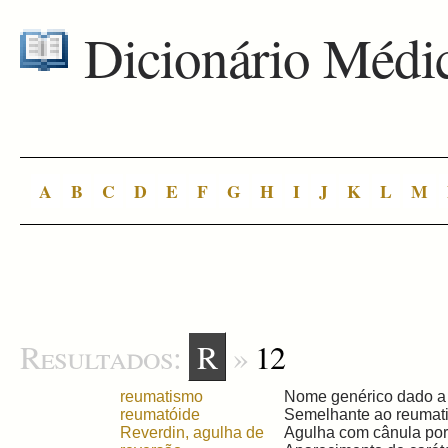
Dicionário Médi
A
B
C
D
E
F
G
H
I
J
K
L
M
Resultados:
R
»
12
reumatismo
Nome genérico dado a 
reumatóide
Semelhante ao reumatis
Reverdin, agulha de
Agulha com cânula por 