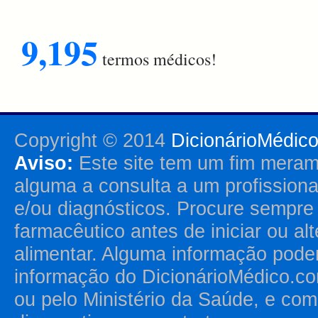
9,195
termos médicos!
Copyright © 2014
DicionárioMédic
Aviso:
Este site tem um fim merame
alguma a consulta a um profission
e/ou diagnósticos. Procure sempr
farmacêutico antes de iniciar ou al
alimentar. Alguma informação pode
informação do DicionárioMédico.co
ou pelo Ministério da Saúde, e como