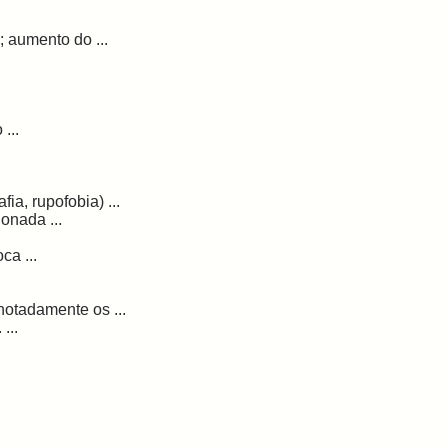
 aumento do ...
...
ia, rupofobia) ...
onada ...
ca ...
notadamente os ...
...