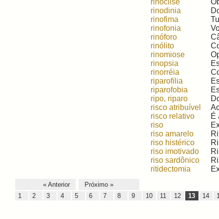
rinóclise
Ob
rinodinia
Do
rinofima
Tu
rinofonia
Vo
rinóforo
Câ
rinólito
Co
rinomiose
Op
rinopsia
Es
rinorréia
Co
riparofilia
Es
riparofobia
Es
ripo, riparo
Do
risco atribuível
Ac
risco relativo
É 
riso
Ex
riso amarelo
Ri
riso histérico
Ri
riso imotivado
Ri
riso sardônico
Ri
ritidectomia
Ex
« Anterior
Próximo »
1
2
3
4
5
6
7
8
9
10
11
12
13
14