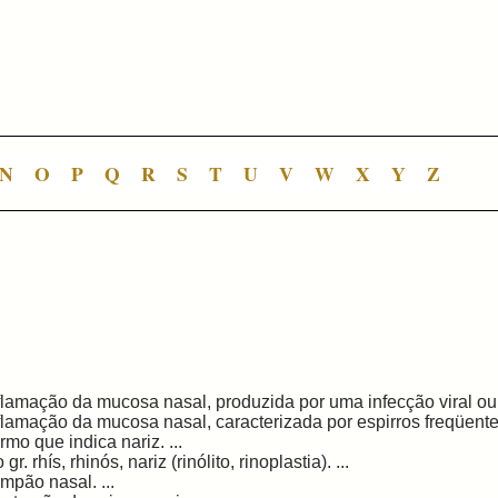
N
O
P
Q
R
S
T
U
V
W
X
Y
Z
flamação da mucosa nasal, produzida por uma infecção viral ou 
flamação da mucosa nasal, caracterizada por espirros freqüentes
rmo que indica nariz. ...
 gr. rhís, rhinós, nariz (rinólito, rinoplastia). ...
mpão nasal. ...