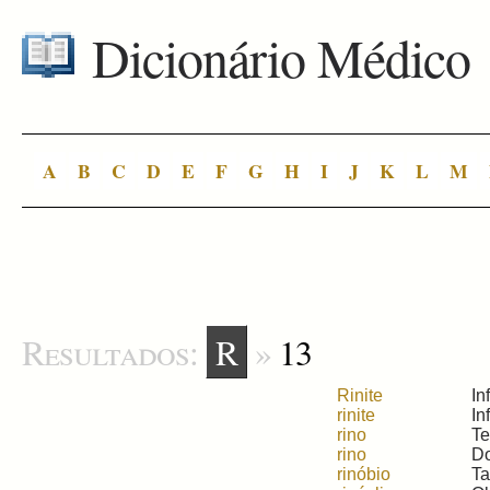
Dicionário Médico
A
B
C
D
E
F
G
H
I
J
K
L
M
Resultados:
R
»
13
Rinite
In
rinite
In
rino
Te
rino
Do
rinóbio
Ta