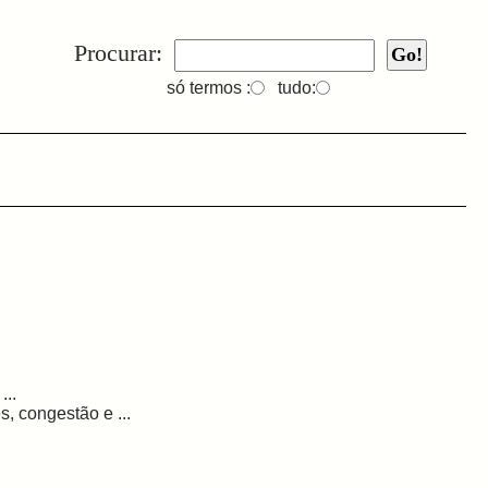
Procurar:
só termos :
tudo:
...
, congestão e ...