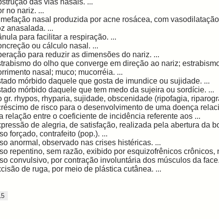
strução das vias nasais. ...
r no nariz. ...
mefação nasal produzida por acne rosácea, com vasodilatação;
z anasalada. ...
nula para facilitar a respiração. ...
ncreção ou cálculo nasal. ...
eração para reduzir as dimensões do nariz. ...
trabismo do olho que converge em direção ao nariz; estrabismo 
rrimento nasal; muco; mucorréia. ...
tado mórbido daquele que gosta de imundice ou sujidade. ...
tado mórbido daquele que tem medo da sujeira ou sordície. ...
 gr. rhypos, rhyparia, sujidade, obscenidade (ripofagia, riparograf
réscimo de risco para o desenvolvimento de uma doença relaci
a relação entre o coeficiente de incidência referente aos ...
pressão de alegria, de satisfação, realizada pela abertura da bo
so forçado, contrafeito (pop.). ...
so anormal, observado nas crises histéricas. ...
so repentino, sem razão, exibido por esquizofrênicos crônicos, 
so convulsivo, por contração involuntária dos músculos da face. 
cisão de ruga, por meio de plástica cutânea. ...
15