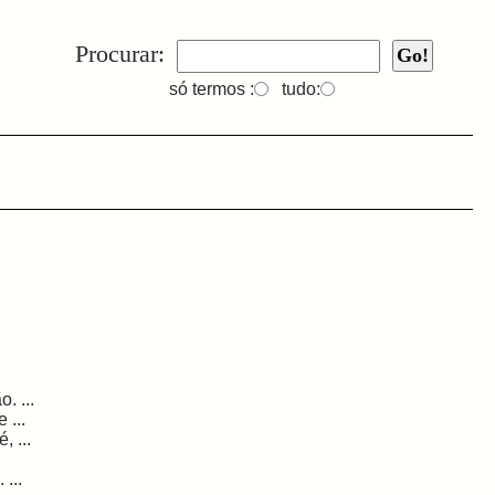
Procurar:
só termos :
tudo:
. ...
 ...
, ...
...