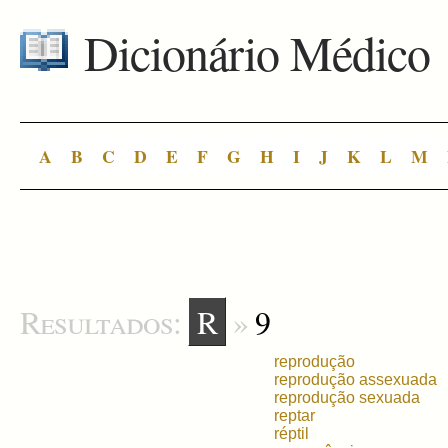
Dicionário Médico
A
B
C
D
E
F
G
H
I
J
K
L
M
Resultados:
R
»
9
reprodução
reprodução assexuada
reprodução sexuada
reptar
réptil