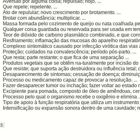
Aversão por alguma coisa; repulsão; nojo. ...
Que repele; repelente. ...
Ato de repulular; novo crescimento por brotamento. ...
Brotar com abundância; multiplicar. ...
Massa formada pelo cozimento de queijo ou nata coalhada pel
Qualquer coisa guardada ou reservada para ser usada em tem
Teor de dióxido de carbono plasmático combinado, e que consti
Resfriamento; inflamação das mucosas do aparelho respiratório
Complexo sintomático causado por infecção virótica das vias a
Proteção; cuidados na convalescência; período pós-parto. ...
Que resta; parte restante; o que fica de uma separação ...
Produtos vegetais que se obtêm na-turalmente por incisão do c
Que resiste; que suporta ação destruidora ou influência letal; di
Desaparecimento de sintomas; cessação de doença; diminuiçã
Processo ou medicamento capaz de provocar a resolução. ...
Fazer desaparecer tumor ou inchação; fazer voltar ao estado no
Excipiente para pomada, composto de óleo de amêndoas, cera,
Processo pelo qual o organismo recebe o oxigênio e elimina ..
Tipo de apoio à função respiratória que utiliza um instrumento .
Intensificação ou expansão sonora dentro de uma cavidade; m
15