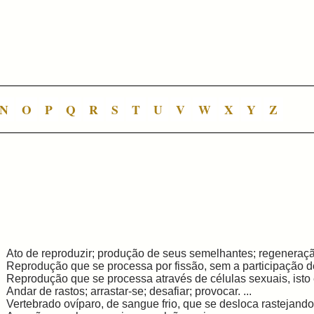
N
O
P
Q
R
S
T
U
V
W
X
Y
Z
Ato de reproduzir; produção de seus semelhantes; regeneração
Reprodução que se processa por fissão, sem a participação de
Reprodução que se processa através de células sexuais, isto é
Andar de rastos; arrastar-se; desafiar; provocar. ...
Vertebrado ovíparo, de sangue frio, que se desloca rastejando. 