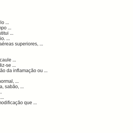
o ...
po ...
tui ...
. ...
éreas superiores, ...
aule ...
z-se ...
o da inflamação ou ...
rmal, ...
 sabão, ...
.
..
odificação que ...