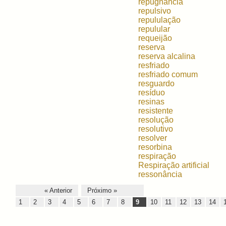
repugnância
repulsivo
repululação
repulular
requeijão
reserva
reserva alcalina
resfriado
resfriado comum
resguardo
resíduo
resinas
resistente
resolução
resolutivo
resolver
resorbina
respiração
Respiração artificial
ressonância
« Anterior
Próximo »
1
2
3
4
5
6
7
8
9
10
11
12
13
14