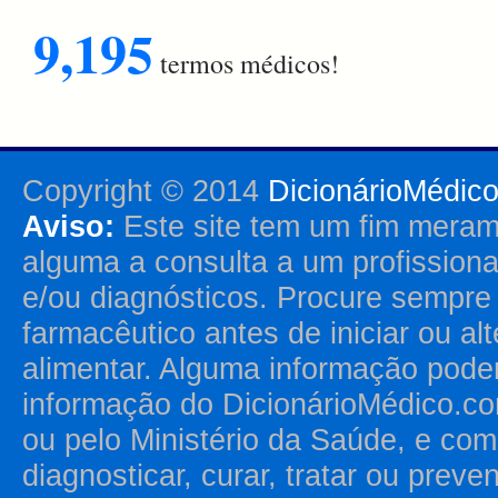
9,195
termos médicos!
Copyright © 2014
DicionárioMédic
Aviso:
Este site tem um fim merame
alguma a consulta a um profission
e/ou diagnósticos. Procure sempr
farmacêutico antes de iniciar ou al
alimentar. Alguma informação pode
informação do DicionárioMédico.co
ou pelo Ministério da Saúde, e como
diagnosticar, curar, tratar ou prev