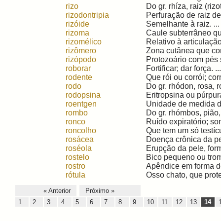
rizo
Do gr. rhíza, raiz (rizo
rizodontripia
Perfuração de raiz den
rizóide
Semelhante à raiz. ...
rizoma
Caule subterrâneo que
rizomélico
Relativo à articulaçã
rizômero
Zona cutânea que cor
rizópodo
Protozoário com pés 
roborar
Fortificar; dar força. ..
rodente
Que rói ou corrói; corr
rodo
Do gr. rhódon, rosa, r
rodopsina
Eritropsina ou púrpur
roentgen
Unidade de medida de
rombo
Do gr. rhómbos, pião,
ronco
Ruído expiratório; so
roncolho
Que tem um só testícul
rosácea
Doença crônica da pel
roséola
Erupção da pele, for
rostelo
Bico pequeno ou tromb
rostro
Apêndice em forma de 
rótula
Osso chato, que proteg
« Anterior
Próximo »
1
2
3
4
5
6
7
8
9
10
11
12
13
14