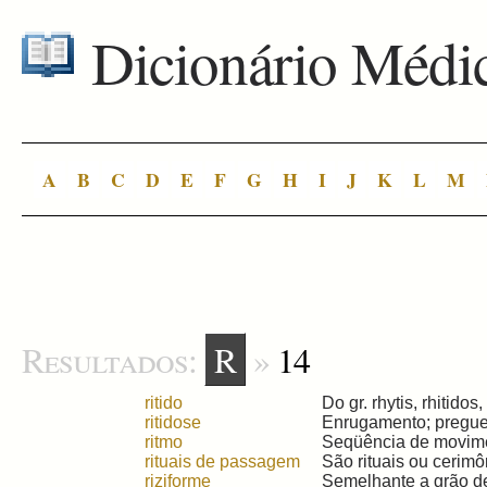
Dicionário Médi
A
B
C
D
E
F
G
H
I
J
K
L
M
Resultados:
R
»
14
ritido
Do gr. rhytis, rhitidos,
ritidose
Enrugamento; preguea
ritmo
Seqüência de movime
rituais de passagem
São rituais ou cerimô
riziforme
Semelhante a grão de 