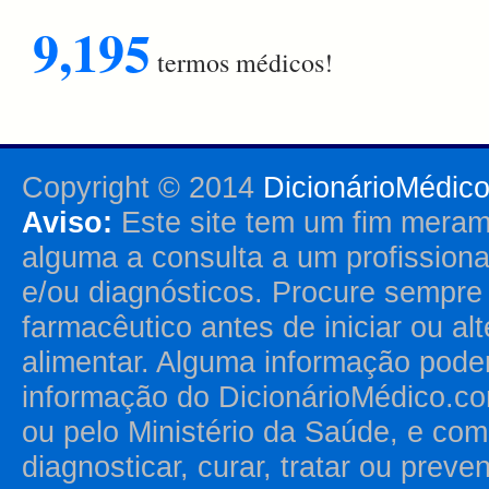
9,195
termos médicos!
Copyright © 2014
DicionárioMédic
Aviso:
Este site tem um fim merame
alguma a consulta a um profission
e/ou diagnósticos. Procure sempr
farmacêutico antes de iniciar ou al
alimentar. Alguma informação pode
informação do DicionárioMédico.co
ou pelo Ministério da Saúde, e como
diagnosticar, curar, tratar ou prev