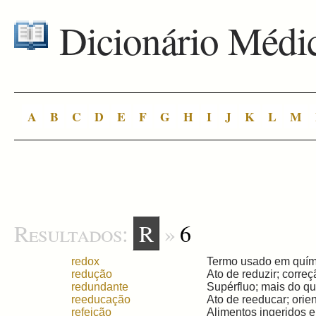
Dicionário Médi
A
B
C
D
E
F
G
H
I
J
K
L
M
Resultados:
R
»
6
redox
Termo usado em químic
redução
Ato de reduzir; correç
redundante
Supérfluo; mais do que
reeducação
Ato de reeducar; orien
refeição
Alimentos ingeridos e