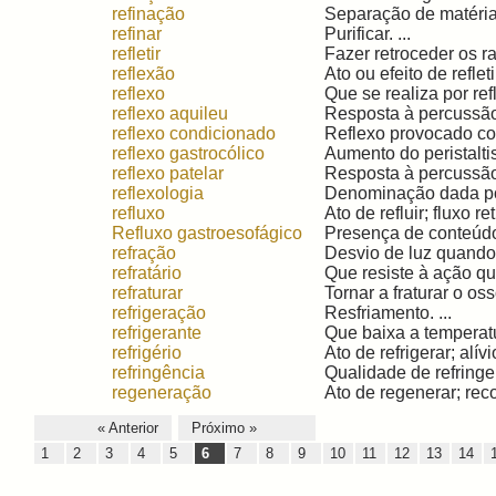
refinação
Separação de matérias
refinar
Purificar. ...
refletir
Fazer retroceder os ra
reflexão
Ato ou efeito de refleti
reflexo
Que se realiza por ref
reflexo aquileu
Resposta à percussão 
reflexo condicionado
Reflexo provocado co
reflexo gastrocólico
Aumento do peristalti
reflexo patelar
Resposta à percussão 
reflexologia
Denominação dada por 
refluxo
Ato de refluir; fluxo r
Refluxo gastroesofágico
Presença de conteúdo 
refração
Desvio de luz quando 
refratário
Que resiste à ação quí
refraturar
Tornar a fraturar o oss
refrigeração
Resfriamento. ...
refrigerante
Que baixa a temperatur
refrigério
Ato de refrigerar; alívi
refringência
Qualidade de refringent
regeneração
Ato de regenerar; rec
« Anterior
Próximo »
1
2
3
4
5
6
7
8
9
10
11
12
13
14