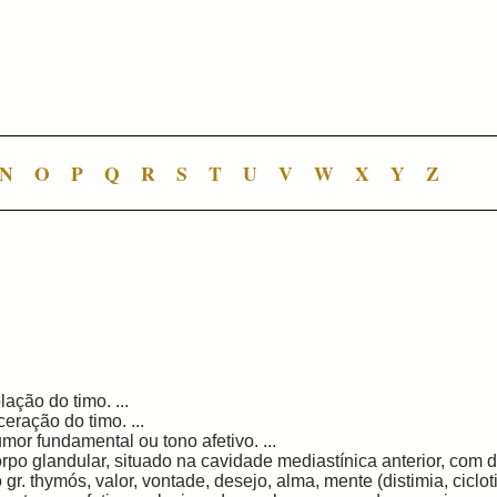
N
O
P
Q
R
S
T
U
V
W
X
Y
Z
lação do timo. ...
ceração do timo. ...
mor fundamental ou tono afetivo. ...
rpo glandular, situado na cavidade mediastínica anterior, com 
 gr. thymós, valor, vontade, desejo, alma, mente (distimia, ciclotim