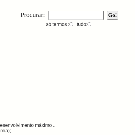
Procurar:
só termos :
tudo:
desenvolvimento máximo ...
ia); ...