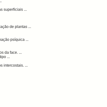
..
superficiais ...
ação de plantas ...
ação psíquica ...
 da face. ...
po ...
intercostais. ...