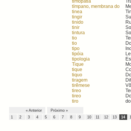
timopatia
Tr
tímpano, membrana do
Me
tinea
Ti
tingir
Su
tinido
Ru
tinir
So
tintura
So
tio
Te
tio
Do
tipo
In
tipóia
Le
tipologia
Es
Tique
Mo
tique
Co
tiquo
Do 
tiragem
Di
tirêmese
Vô
tireo
Te
tireo
Do
tiro
do
« Anterior
Próximo »
1
2
3
4
5
6
7
8
9
10
11
12
13
14