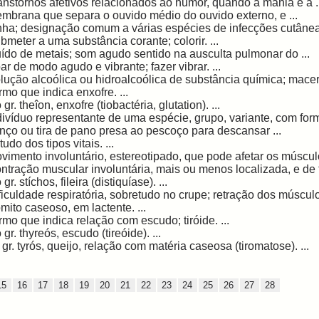
anstornos afetivos relacionados ao humor, quando a mania e a .
mbrana que separa o ouvido médio do ouvido externo, e ...
nha; designação comum a várias espécies de infecções cutâneas 
bmeter a uma substância corante; colorir. ...
ído de metais; som agudo sentido na ausculta pulmonar do ...
ar de modo agudo e vibrante; fazer vibrar. ...
lução alcoólica ou hidroalcoólica de substância química; macer
rmo que indica enxofre. ...
 gr. theîon, enxofre (tiobactéria, glutation). ...
divíduo representante de uma espécie, grupo, variante, com form
nço ou tira de pano presa ao pescoço para descansar ...
tudo dos tipos vitais. ...
vimento involuntário, estereotipado, que pode afetar os músculos
ntração muscular involuntária, mais ou menos localizada, e de ti
gr. stíchos, fileira (distiquíase). ...
ficuldade respiratória, sobretudo no crupe; retração dos músculos 
mito caseoso, em lactente. ...
rmo que indica relação com escudo; tiróide. ...
 gr. thyreós, escudo (tireóide). ...
 gr. tyrós, queijo, relação com matéria caseosa (tiromatose). ...
15
16
17
18
19
20
21
22
23
24
25
26
27
28