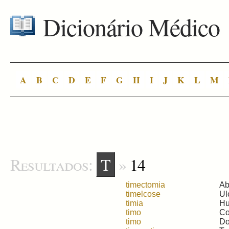
Dicionário Médico
A
B
C
D
E
F
G
H
I
J
K
L
M
Resultados:
T
»
14
timectomia
Ab
timelcose
Ul
timia
Hu
timo
Co
timo
Do