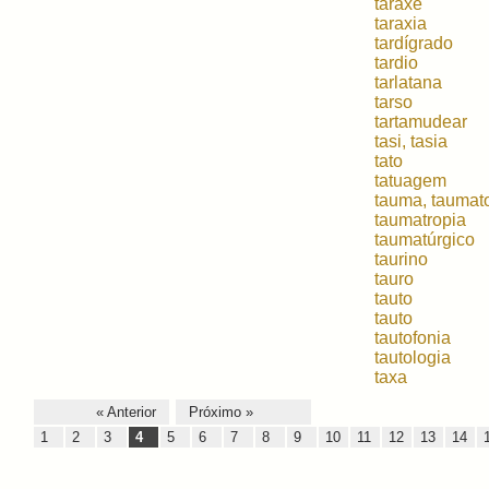
taraxe
taraxia
tardígrado
tardio
tarlatana
tarso
tartamudear
tasi, tasia
tato
tatuagem
tauma, taumat
taumatropia
taumatúrgico
taurino
tauro
tauto
tauto
tautofonia
tautologia
taxa
« Anterior
Próximo »
1
2
3
4
5
6
7
8
9
10
11
12
13
14