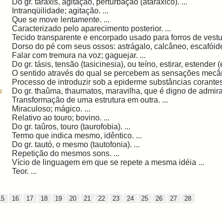
Do gr. táraxis, agitação, perturbação (ataráxico). ...
Intranqüilidade; agitação. ...
Que se move lentamente. ...
Caracterizado pelo aparecimento posterior. ...
Tecido transparente e encorpado usado para forros de vestuá
Dorso do pé com seus ossos: astrágalo, calcâneo, escafóide
Falar com tremura na voz; gaguejar. ...
Do gr. tásis, tensão (tasicinesia), ou teíno, estirar, estender (e
O sentido através do qual se percebem as sensações mecâni
Processo de introduzir sob a epiderme substâncias corantes 
o
Do gr. thaûma, thaumatos, maravilha, que é digno de admirar
Transformação de uma estrutura em outra. ...
Miraculoso; mágico. ...
Relativo ao touro; bovino. ...
Do gr. taûros, touro (taurofobia). ...
Termo que indica mesmo, idêntico. ...
Do gr. tautó, o mesmo (tautofonia). ...
Repetição do mesmos sons. ...
Vício de linguagem em que se repete a mesma idéia ...
Teor. ...
15
16
17
18
19
20
21
22
23
24
25
26
27
28