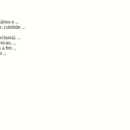
rios e ...
, cubóide ...
ctasia). ...
cas, ...
a fim ...
 ...