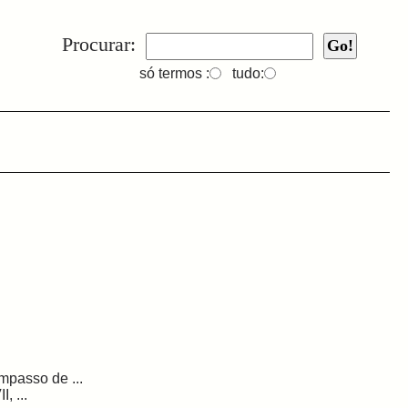
Procurar:
só termos :
tudo:
mpasso de ...
, ...