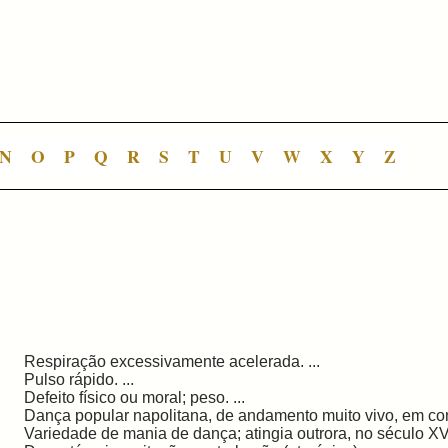
N
O
P
Q
R
S
T
U
V
W
X
Y
Z
Respiração excessivamente acelerada. ...
Pulso rápido. ...
Defeito físico ou moral; peso. ...
Dança popular napolitana, de andamento muito vivo, em co
Variedade de mania de dança; atingia outrora, no século XVII