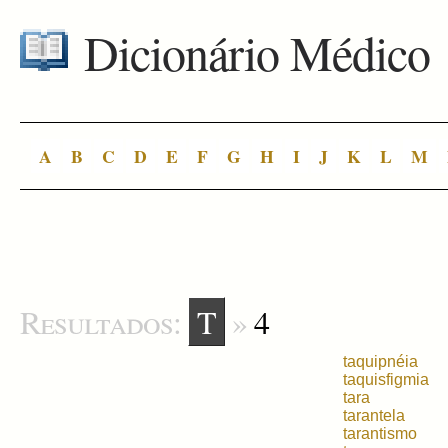
Dicionário Médico
A
B
C
D
E
F
G
H
I
J
K
L
M
Resultados:
T
»
4
taquipnéia
taquisfigmia
tara
tarantela
tarantismo