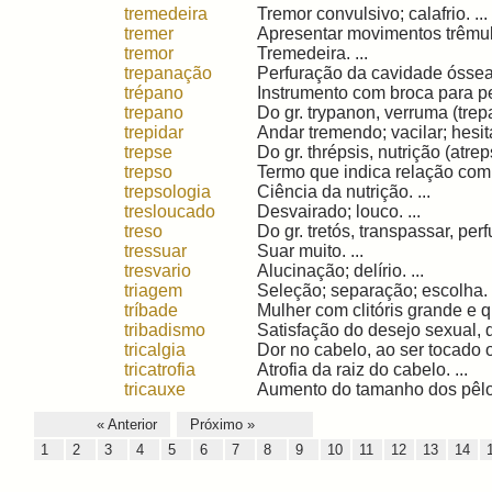
tremedeira
Tremor convulsivo; calafrio. ...
tremer
Apresentar movimentos trêmulo
tremor
Tremedeira. ...
trepanação
Perfuração da cavidade óssea 
trépano
Instrumento com broca para per
trepano
Do gr. trypanon, verruma (trep
trepidar
Andar tremendo; vacilar; hesitar
trepse
Do gr. thrépsis, nutrição (atreps
trepso
Termo que indica relação com n
trepsologia
Ciência da nutrição. ...
tresloucado
Desvairado; louco. ...
treso
Do gr. tretós, transpassar, perfu
tressuar
Suar muito. ...
tresvario
Alucinação; delírio. ...
triagem
Seleção; separação; escolha. .
tríbade
Mulher com clitóris grande e qu
tribadismo
Satisfação do desejo sexual, d
tricalgia
Dor no cabelo, ao ser tocado o
tricatrofia
Atrofia da raiz do cabelo. ...
tricauxe
Aumento do tamanho dos pêlos;
« Anterior
Próximo »
1
2
3
4
5
6
7
8
9
10
11
12
13
14