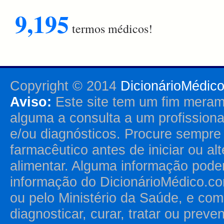
9,195
termos médicos!
Copyright © 2014
DicionárioMédic
Aviso:
Este site tem um fim merame
alguma a consulta a um profission
e/ou diagnósticos. Procure sempr
farmacêutico antes de iniciar ou al
alimentar. Alguma informação pode
informação do DicionárioMédico.co
ou pelo Ministério da Saúde, e como
diagnosticar, curar, tratar ou prev