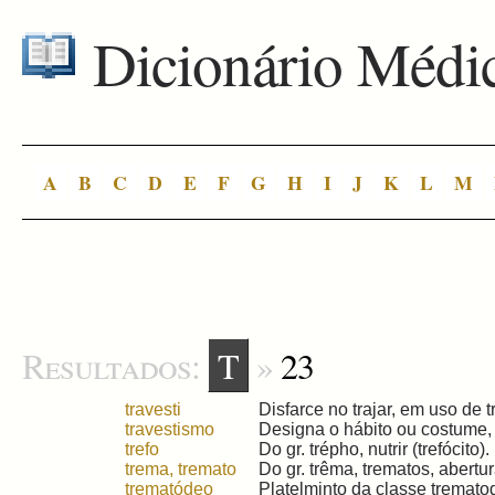
Dicionário Médi
A
B
C
D
E
F
G
H
I
J
K
L
M
Resultados:
T
»
23
travesti
Disfarce no trajar, em uso de tr
travestismo
Designa o hábito ou costume, 
trefo
Do gr. trépho, nutrir (trefócito). .
trema, tremato
Do gr. trêma, trematos, abertur
trematódeo
Platelminto da classe trematod