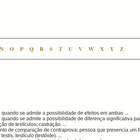
N
O
P
Q
R
S
T
U
V
W
X
Y
Z
quando se admite a possibilidade de efeitos em ambas ...
quando se admite a possibilidade de diferença significativa para
o de testículos; castração. ...
to de comparação de contraprova; pessoa que presencia um fat
 testis, testículo (testóide). ...