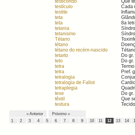
testicondo
Que te
testículo
Cada u
testite
Inflama
teta
Glându
teta
8a let
tetania
Síndro
tetanismo
Síndro
Tétano
Toxinf
tétano
Doença
tétano do recém-nascido
Tétano
tetarto
Do gr. 
teto
Do gr. 
tetra
Termo 
tetra
Pref. g
tetralogia
Conjun
tetralogia de Fallot
Cardio
tetraplegia
Quadri
texe
Do gr.
têxtil
Que se
textura
Tecido
« Anterior
Próximo »
1
2
3
4
5
6
7
8
9
10
11
12
13
14