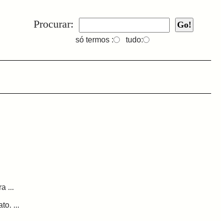
Procurar:
só termos :
tudo:
 ...
o. ...