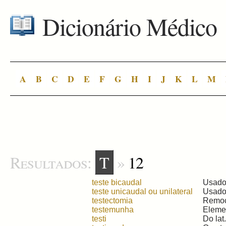
Dicionário Médico
A
B
C
D
E
F
G
H
I
J
K
L
M
Resultados:
T
»
12
teste bicaudal
Usado 
teste unicaudal ou unilateral
Usado 
testectomia
Remoçã
testemunha
Elemen
testi
Do lat.