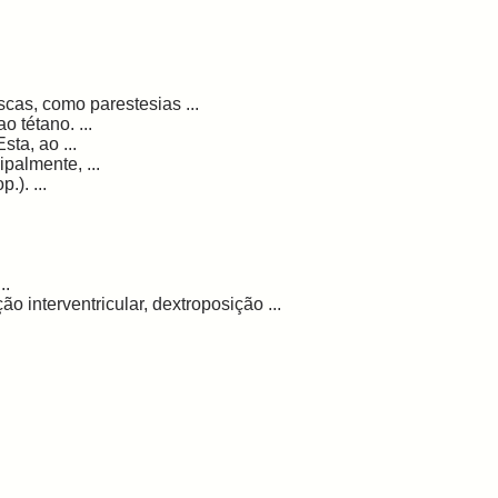
cas, como parestesias ...
 tétano. ...
ta, ao ...
palmente, ...
.). ...
..
interventricular, dextroposição ...