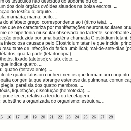
m os testículos não descidos do abdome ou do ...
m dos dois órgãos ovóides situados na bolsa escrotal ...
ção do testículo; orquite. ...
la mamária; mama; peito. ...
ra do alfabeto grego, correspondente ao t (ritmo teta). ...
me que se caracteriza por manifestações neuromusculares brus
me de hipertonia muscular observada no lactente, semelhante ao
ecção produzida por uma bactéria chamada Clostridium tetani. Es
 infecciosa causada pelo Clostridium tetani e que incide, princi
 resultante de infecção da ferida umbilical; mal-de-sete-dias (pop
tétartos, quarta parte (tetartonopia). ...
thetós, fixado (atetose); v. tab. cteto. ...
que indica quatro. ...
r.: quatro (tetravalente). ...
to de quatro fatos ou conhecimentos que formam um conjunto .
patia congênita que abrange estenose da pulmonar, comunicação 
plegia; paralisia dos quatro membros. ...
 téxis, liquefação, dissolução (hemotexia). ...
 pode tecer; relativo a tecido ou tecelagem. ...
; substância organizada do organismo; estrutura. ...
15
16
17
18
19
20
21
22
23
24
25
26
27
28