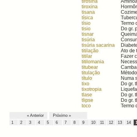
tirosina
Aminoác
tiroxina
Hormôni
tisana
Cozimen
tísica
Tubercu
tísio
Termo q
tisio
Do gr. 
tisnar
Queimar
tisúria
Consum
tisúria sacarina
Diabetes
titilação
Ato de 
titilar
Fazer có
titilomania
Necessi
titubear
Cambalea
titulação
Método 
título
Numa so
tixo
Do gr. t
tixotropia
Liquefa
tlase
Do gr. t
tlipse
Do gr. 
toco
Termo q
« Anterior
Próximo »
1
2
3
4
5
6
7
8
9
10
11
12
13
14