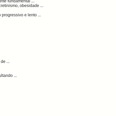
inte fundamental ...
retinismo, obesidade ...
rogressivo e lento ...
de ...
ltando ...