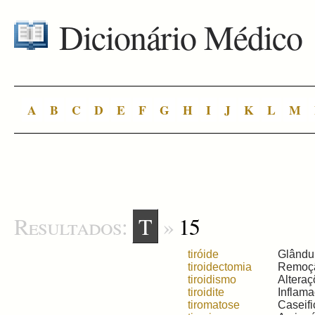
Dicionário Médico
A
B
C
D
E
F
G
H
I
J
K
L
M
Resultados:
T
»
15
tiróide
Glândul
tiroidectomia
Remoção
tiroidismo
Alteraç
tiroidite
Inflamaç
tiromatose
Caseifi