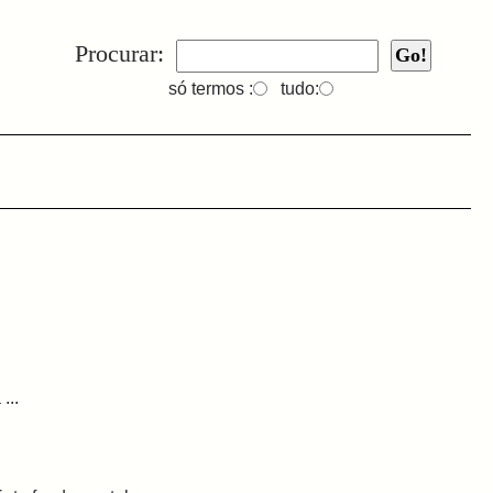
Procurar:
só termos :
tudo:
...