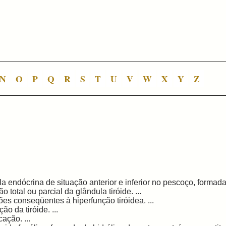
N
O
P
Q
R
S
T
U
V
W
X
Y
Z
a endócrina de situação anterior e inferior no pescoço, formada 
 total ou parcial da glândula tiróide. ...
ões conseqüentes à hiperfunção tiróidea. ...
ão da tiróide. ...
cação. ...