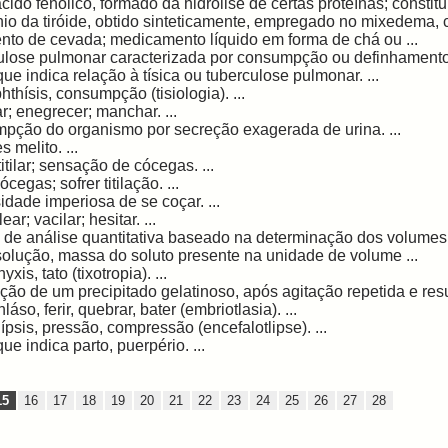
ido fenólico, formado da hidrólise de certas proteínas; constitu
o da tiróide, obtido sinteticamente, empregado no mixedema, c
to de cevada; medicamento líquido em forma de chá ou ...
lose pulmonar caracterizada por consumpção ou definhamento p
ue indica relação à tísica ou tuberculose pulmonar. ...
phthísis, consumpção (tisiologia). ...
; enegrecer; manchar. ...
pção do organismo por secreção exagerada de urina. ...
 melito. ...
titilar; sensação de cócegas. ...
cegas; sofrer titilação. ...
dade imperiosa de se coçar. ...
r; vacilar; hesitar. ...
de análise quantitativa baseado na determinação dos volumes 
lução, massa do soluto presente na unidade de volume ...
hyxis, tato (tixotropia). ...
ção de um precipitado gelatinoso, após agitação repetida e resu
hláso, ferir, quebrar, bater (embriotlasia). ...
tlípsis, pressão, compressão (encefalotlipse). ...
ue indica parto, puerpério. ...
15
16
17
18
19
20
21
22
23
24
25
26
27
28