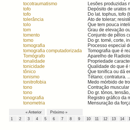
tocotraumatismo
Lesões produzidas no
tofo
Depósito de uratos no
tofo
Do lat. tophus, tofo (t
tolerância
Ato de tolerar; resis
tolo
Que tem pouca intelig
tom
Grau de elevação ou 
tomento
Conjunto de pêlos c
tomo
Do gr. tomé, corte, i
tomografia
Processo especial d
tomografia computadorizada
Tomografia que é re
Tomógrafo
Aparelho de Radiolog
tonalidade
Propriedade caracterí
tonicidade
Qualidade do que é t
tônico
Que tonifica ou dá e
tonismo
Tétano; contratura. ..
tonitrofobia
Medo mórbido de trov
tono
Contração muscular l
tono
Do gr. tónos, tensão,
tonografia
Registro gráfico da 
tonometria
Mensuração da força 
« Anterior
Próximo »
1
2
3
4
5
6
7
8
9
10
11
12
13
14