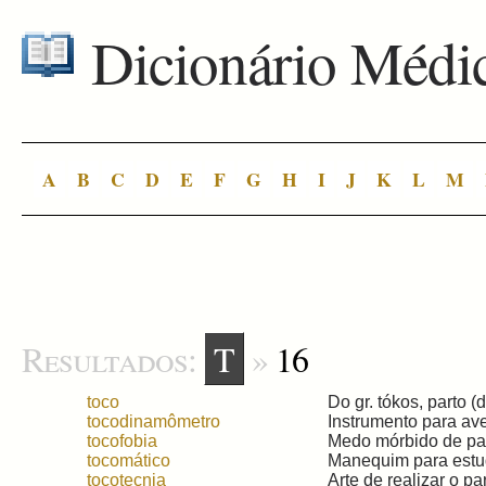
Dicionário Médi
A
B
C
D
E
F
G
H
I
J
K
L
M
Resultados:
T
»
16
toco
Do gr. tókos, parto (di
tocodinamômetro
Instrumento para aver
tocofobia
Medo mórbido de part
tocomático
Manequim para estud
tocotecnia
Arte de realizar o part