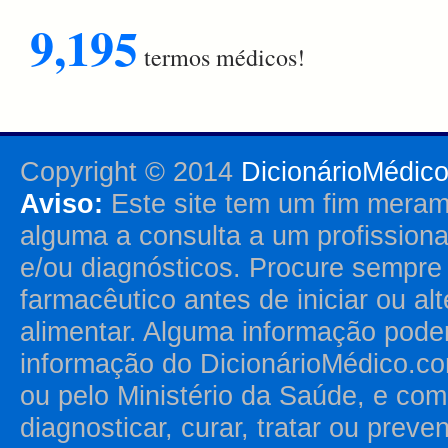
9,195
termos médicos!
Copyright © 2014
DicionárioMédic
Aviso:
Este site tem um fim merame
alguma a consulta a um profission
e/ou diagnósticos. Procure sempr
farmacêutico antes de iniciar ou al
alimentar. Alguma informação pode
informação do DicionárioMédico.co
ou pelo Ministério da Saúde, e como
diagnosticar, curar, tratar ou prev